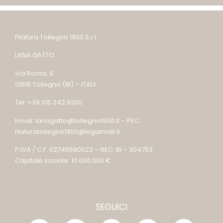
Filatura Tollegno 1900 S.r.l
LANA GATTO
Via Roma, 9
13818 Tollegno (BI) – ITALY
Tel: +39 015 242 9200
Email: lanagatto@tollegno1900.it – PEC:
filaturatollegno1900@legalmail.it
P.IVA / C.F. 02745590022 – REC: BI – 304753
Capitale sociale: 10.000.000 €
SEGUICI