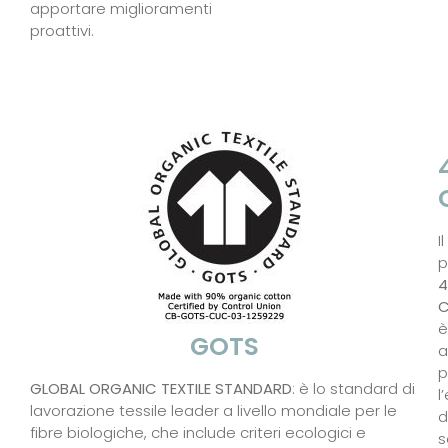
apportare miglioramenti
proattivi.
Il
p
4
è
GOTS
a
p
GLOBAL ORGANIC TEXTILE STANDARD
: è lo standard di
l
lavorazione tessile leader a livello mondiale per le
d
fibre biologiche, che include criteri ecologici e
s