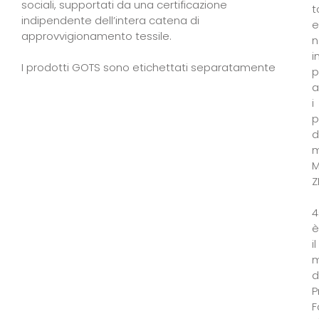
sociali, supportati da una certificazione
t
indipendente dell’intera catena di
e
approvvigionamento tessile.
n
i
I prodotti GOTS sono etichettati separatamente
p
a
i
p
d
m
M
Z
4
è
il
m
d
P
F