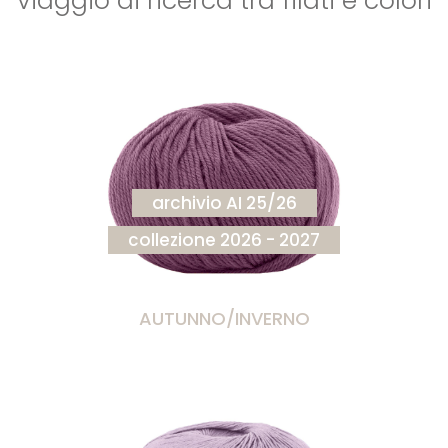
viaggio di ricerca tra filati e colori
archivio AI 25/26
collezione 2026 - 2027
AUTUNNO/INVERNO