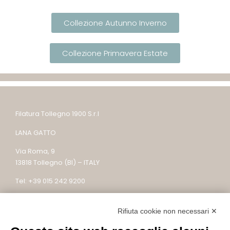
Collezione Autunno Inverno
Collezione Primavera Estate
Filatura Tollegno 1900 S.r.l
LANA GATTO
Via Roma, 9
13818 Tollegno (BI) – ITALY
Tel: +39 015 242 9200
Email: lanagatto@tollegno1900.it – PEC:
filaturatollegno1900@legalmail.it
Rifiuta cookie non necessari ✕
P.IVA / C.F. 02745590022 – REC: BI – 304753